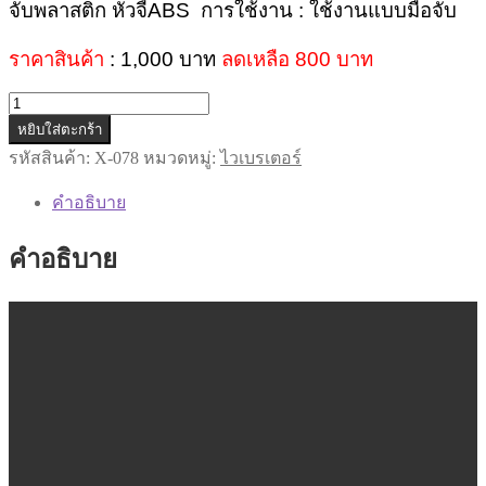
จับพลาสติก หัวจี้ABS
การใช้งาน : ใช้งานแบบมือจับ
ราคาสินค้า
: 1,000 บาท
ลดเหลือ 800 บาท
จำนวน
หยิบใส่ตะกร้า
รหัส
X-
รหัสสินค้า:
X-078
หมวดหมู่:
ไวเบรเตอร์
078
ของ
คำอธิบาย
เล่น
ทาง
คำอธิบาย
เพศ
เครื่องAV
ชิ้น