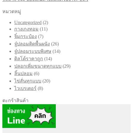
หมวดหมู่
2
Uncategorized
2
11
สินค้า
กางเกงทอม
11
สินค้า
7
จิ๋มกระป๋อง
7
สินค้า
26
จู๋ปลอมติดพื้นผนัง
26
สินค้า
14
จู๋ปลอมระบบพิเศษ
14
สินค้า
14
ดิลโด้ราคาถูก
14
สินค้า
29
ปลอกเพิ่มขนาดทุกแบบ
29
สินค้า
6
ลิ้นปลอม
6
สินค้า
20
ไข่สั่นทุกแบบ
20
สินค้า
8
ไวเบรเตอร์
8
สินค้า
ตะกร้าสินค้า