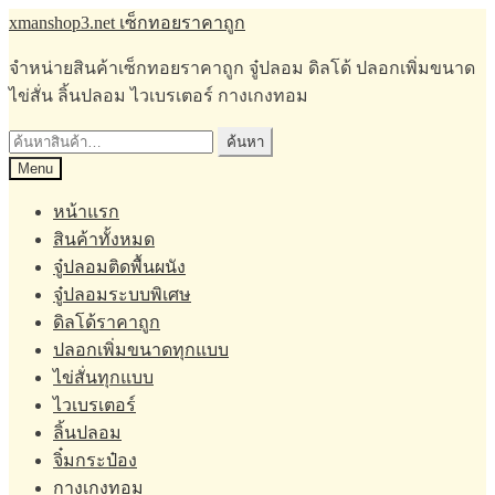
Skip
Skip
xmanshop3.net เซ็กทอยราคาถูก
to
to
navigation
content
จำหน่ายสินค้าเซ็กทอยราคาถูก จู๋ปลอม ดิลโด้ ปลอกเพิ่มขนาด
ไข่สั่น ลิ้นปลอม ไวเบรเตอร์ กางเกงทอม
ค้นหา:
ค้นหา
Menu
หน้าแรก
สินค้าทั้งหมด
จู๋ปลอมติดพื้นผนัง
จู๋ปลอมระบบพิเศษ
ดิลโด้ราคาถูก
ปลอกเพิ่มขนาดทุกแบบ
ไข่สั่นทุกแบบ
ไวเบรเตอร์
ลิ้นปลอม
จิ๋มกระป๋อง
กางเกงทอม