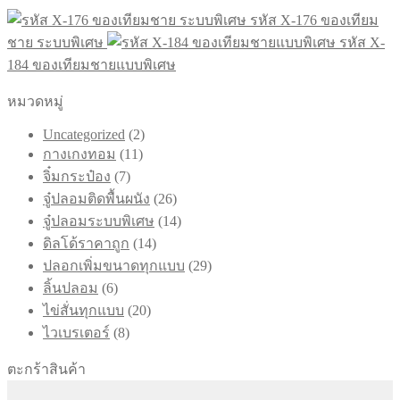
รหัส X-176 ของเทียม
ชาย ระบบพิเศษ
รหัส X-
184 ของเทียมชายแบบพิเศษ
หมวดหมู่
2
Uncategorized
2
11
สินค้า
กางเกงทอม
11
สินค้า
7
จิ๋มกระป๋อง
7
สินค้า
26
จู๋ปลอมติดพื้นผนัง
26
สินค้า
14
จู๋ปลอมระบบพิเศษ
14
สินค้า
14
ดิลโด้ราคาถูก
14
สินค้า
29
ปลอกเพิ่มขนาดทุกแบบ
29
สินค้า
6
ลิ้นปลอม
6
สินค้า
20
ไข่สั่นทุกแบบ
20
สินค้า
8
ไวเบรเตอร์
8
สินค้า
ตะกร้าสินค้า