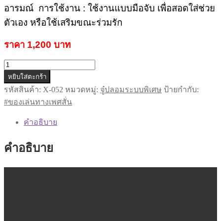
อารมณ์
การใช้งาน : ใช้งานแบบมือจับ เพื่อสอดใส่ช่วย
ตัวเอง หรือใช้เสริมขณะร่วมรัก
ราคา 1,200 บาท
จำนวน
หยิบใส่ตะกร้า
รหัส
X-
รหัสสินค้า:
X-052
หมวดหมู่:
จู๋ปลอมระบบพิเศษ
ป้ายกำกับ:
052
#ของเล่นทางเพศสั่น
ของ
เล่น
คำอธิบาย
ทาง
เพศ
คำอธิบาย
สั่น
ชิ้น