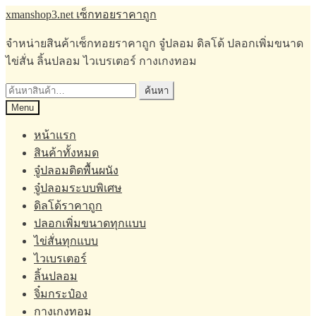
Skip
Skip
xmanshop3.net เซ็กทอยราคาถูก
to
to
navigation
content
จำหน่ายสินค้าเซ็กทอยราคาถูก จู๋ปลอม ดิลโด้ ปลอกเพิ่มขนาด
ไข่สั่น ลิ้นปลอม ไวเบรเตอร์ กางเกงทอม
ค้นหา:
ค้นหา
Menu
หน้าแรก
สินค้าทั้งหมด
จู๋ปลอมติดพื้นผนัง
จู๋ปลอมระบบพิเศษ
ดิลโด้ราคาถูก
ปลอกเพิ่มขนาดทุกแบบ
ไข่สั่นทุกแบบ
ไวเบรเตอร์
ลิ้นปลอม
จิ๋มกระป๋อง
กางเกงทอม