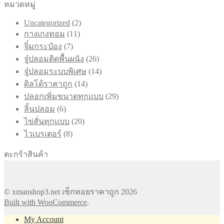
หมวดหมู่
2
Uncategorized
2
11
สินค้า
กางเกงทอม
11
สินค้า
7
จิ๋มกระป๋อง
7
สินค้า
26
จู๋ปลอมติดพื้นผนัง
26
สินค้า
14
จู๋ปลอมระบบพิเศษ
14
สินค้า
14
ดิลโด้ราคาถูก
14
สินค้า
29
ปลอกเพิ่มขนาดทุกแบบ
29
สินค้า
6
ลิ้นปลอม
6
สินค้า
20
ไข่สั่นทุกแบบ
20
สินค้า
8
ไวเบรเตอร์
8
สินค้า
ตะกร้าสินค้า
© xmanshop3.net เซ็กทอยราคาถูก 2026
Built with WooCommerce
.
My Account