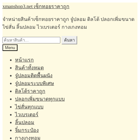
Skip
Skip
xmanshop3.net เซ็กทอยราคาถูก
to
to
navigation
content
จำหน่ายสินค้าเซ็กทอยราคาถูก จู๋ปลอม ดิลโด้ ปลอกเพิ่มขนาด
ไข่สั่น ลิ้นปลอม ไวเบรเตอร์ กางเกงทอม
ค้นหา:
ค้นหา
Menu
หน้าแรก
สินค้าทั้งหมด
จู๋ปลอมติดพื้นผนัง
จู๋ปลอมระบบพิเศษ
ดิลโด้ราคาถูก
ปลอกเพิ่มขนาดทุกแบบ
ไข่สั่นทุกแบบ
ไวเบรเตอร์
ลิ้นปลอม
จิ๋มกระป๋อง
กางเกงทอม