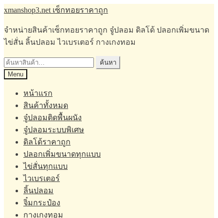
Skip
Skip
xmanshop3.net เซ็กทอยราคาถูก
to
to
navigation
content
จำหน่ายสินค้าเซ็กทอยราคาถูก จู๋ปลอม ดิลโด้ ปลอกเพิ่มขนาด
ไข่สั่น ลิ้นปลอม ไวเบรเตอร์ กางเกงทอม
ค้นหา:
ค้นหา
Menu
หน้าแรก
สินค้าทั้งหมด
จู๋ปลอมติดพื้นผนัง
จู๋ปลอมระบบพิเศษ
ดิลโด้ราคาถูก
ปลอกเพิ่มขนาดทุกแบบ
ไข่สั่นทุกแบบ
ไวเบรเตอร์
ลิ้นปลอม
จิ๋มกระป๋อง
กางเกงทอม