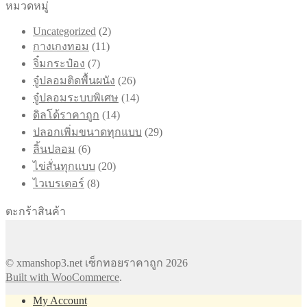
หมวดหมู่
2
Uncategorized
2
11
สินค้า
กางเกงทอม
11
สินค้า
7
จิ๋มกระป๋อง
7
สินค้า
26
จู๋ปลอมติดพื้นผนัง
26
สินค้า
14
จู๋ปลอมระบบพิเศษ
14
สินค้า
14
ดิลโด้ราคาถูก
14
สินค้า
29
ปลอกเพิ่มขนาดทุกแบบ
29
สินค้า
6
ลิ้นปลอม
6
สินค้า
20
ไข่สั่นทุกแบบ
20
สินค้า
8
ไวเบรเตอร์
8
สินค้า
ตะกร้าสินค้า
© xmanshop3.net เซ็กทอยราคาถูก 2026
Built with WooCommerce
.
My Account