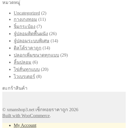
หมวดหมู่
2
Uncategorized
2
11
สินค้า
กางเกงทอม
11
สินค้า
7
จิ๋มกระป๋อง
7
สินค้า
26
จู๋ปลอมติดพื้นผนัง
26
สินค้า
14
จู๋ปลอมระบบพิเศษ
14
สินค้า
14
ดิลโด้ราคาถูก
14
สินค้า
29
ปลอกเพิ่มขนาดทุกแบบ
29
สินค้า
6
ลิ้นปลอม
6
สินค้า
20
ไข่สั่นทุกแบบ
20
สินค้า
8
ไวเบรเตอร์
8
สินค้า
ตะกร้าสินค้า
© xmanshop3.net เซ็กทอยราคาถูก 2026
Built with WooCommerce
.
My Account