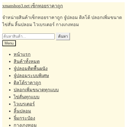
Skip
Skip
xmanshop3.net เซ็กทอยราคาถูก
to
to
navigation
content
จำหน่ายสินค้าเซ็กทอยราคาถูก จู๋ปลอม ดิลโด้ ปลอกเพิ่มขนาด
ไข่สั่น ลิ้นปลอม ไวเบรเตอร์ กางเกงทอม
ค้นหา:
ค้นหา
Menu
หน้าแรก
สินค้าทั้งหมด
จู๋ปลอมติดพื้นผนัง
จู๋ปลอมระบบพิเศษ
ดิลโด้ราคาถูก
ปลอกเพิ่มขนาดทุกแบบ
ไข่สั่นทุกแบบ
ไวเบรเตอร์
ลิ้นปลอม
จิ๋มกระป๋อง
กางเกงทอม